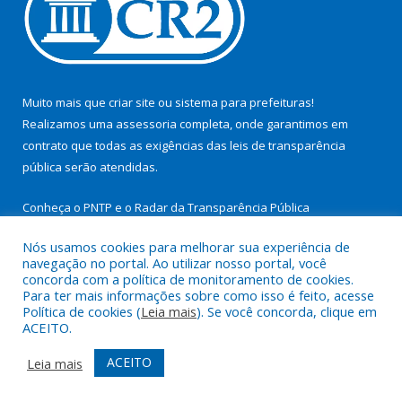
Muito mais que
criar site
ou
sistema para prefeituras
!
Realizamos uma
assessoria
completa, onde garantimos em
contrato que todas as exigências das
leis de transparência
pública
serão atendidas.
Conheça o
PNTP
e o
Radar da Transparência Pública
Nós usamos cookies para melhorar sua experiência de
navegação no portal. Ao utilizar nosso portal, você
concorda com a política de monitoramento de cookies.
Para ter mais informações sobre como isso é feito, acesse
Todos os direitos reservados a Prefeitura Municipal de São
Política de cookies (
Leia mais
). Se você concorda, clique em
Miguel do Guamá.
ACEITO.
Mapa do Site
Acessar Área Administrativa
ACEITO
Leia mais
Acessar Webmail