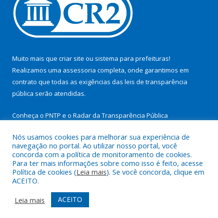
Muito mais que
criar site
ou
sistema para prefeituras
!
Realizamos uma
assessoria
completa, onde garantimos em
contrato que todas as exigências das
leis de transparência
pública
serão atendidas.
Conheça o
PNTP
e o
Radar da Transparência Pública
Nós usamos cookies para melhorar sua experiência de
navegação no portal. Ao utilizar nosso portal, você
concorda com a política de monitoramento de cookies.
Para ter mais informações sobre como isso é feito, acesse
Todos os direitos reservados a Prefeitura Municipal de São
Política de cookies (
Leia mais
). Se você concorda, clique em
Miguel do Guamá.
ACEITO.
Mapa do Site
Acessar Área Administrativa
ACEITO
Leia mais
Acessar Webmail