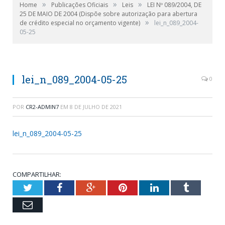
»
»
»
Home
Publicações Oficiais
Leis
LEI Nº 089/2004, DE
25 DE MAIO DE 2004 (Dispõe sobre autorização para abertura
»
de crédito especial no orçamento vigente)
lei_n_089_2004-
05-25
lei_n_089_2004-05-25
0
POR
CR2-ADMIN7
EM
8 DE JULHO DE 2021
lei_n_089_2004-05-25
COMPARTILHAR:
Twitter
Facebook
Google+
Pinterest
LinkedIn
Tumblr
Email