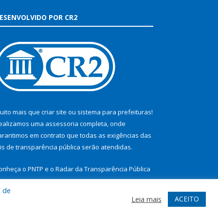
ESENVOLVIDO POR CR2
uito mais que
criar site
ou
sistema para prefeituras
!
ealizamos uma
assessoria
completa, onde
arantimos em contrato que todas as exigências das
eis de transparência pública
serão atendidas.
onheça o
PNTP
e o
Radar da Transparência Pública
a de
ACEITO
Leia mais