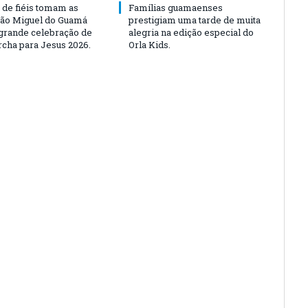
 de fiéis tomam as
Famílias guamaenses
São Miguel do Guamá
prestigiam uma tarde de muita
rande celebração de
alegria na edição especial do
rcha para Jesus 2026.
Orla Kids.