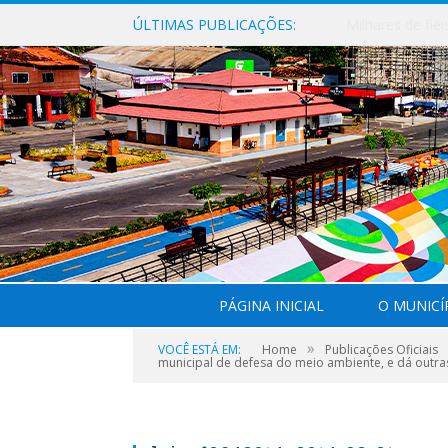
ÚLTIMAS PUBLICAÇÕES:
PÁGINA INICIAL
O MUNICÍ
»
VOCÊ ESTÁ EM:
Home
Publicações Oficiais
municipal de defesa do meio ambiente, e dá outra