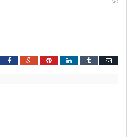
0
tter
Facebook
Google+
Pinterest
LinkedIn
Tumblr
Email