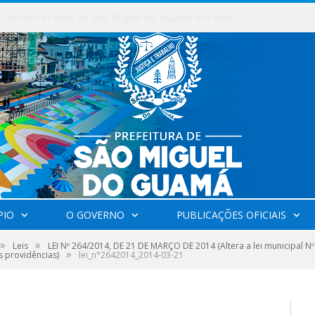
Milhares de fiéis tomam as ruas de São Miguel do Guamá em uma grande celebração de fé na Marcha para Jesus 2026.
PIO
O GOVERNO
PUBLICAÇÕES OFICIAIS
»
»
Leis
LEI Nº 264/2014, DE 21 DE MARÇO DE 2014 (Altera a lei municipal N
»
s providências)
lei_n°2642014_2014-03-21