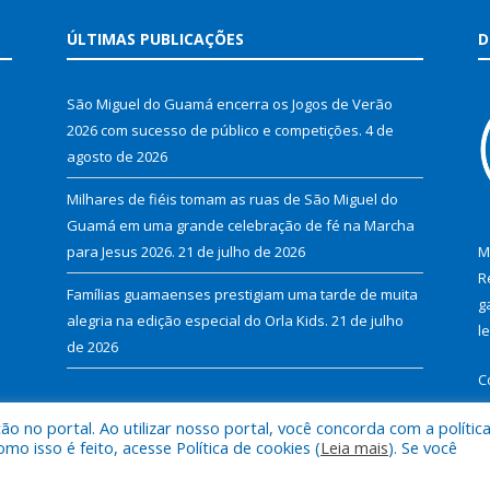
ÚLTIMAS PUBLICAÇÕES
D
São Miguel do Guamá encerra os Jogos de Verão
2026 com sucesso de público e competições.
4 de
agosto de 2026
Milhares de fiéis tomam as ruas de São Miguel do
Guamá em uma grande celebração de fé na Marcha
para Jesus 2026.
21 de julho de 2026
M
R
Famílias guamaenses prestigiam uma tarde de muita
g
alegria na edição especial do Orla Kids.
21 de julho
l
de 2026
C
 no portal. Ao utilizar nosso portal, você concorda com a polític
 isso é feito, acesse Política de cookies (
Leia mais
). Se você