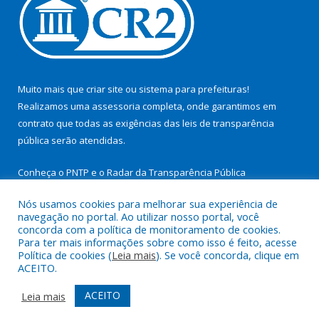
Muito mais que
criar site
ou
sistema para prefeituras
!
Realizamos uma
assessoria
completa, onde garantimos em
contrato que todas as exigências das
leis de transparência
pública
serão atendidas.
Conheça o
PNTP
e o
Radar da Transparência Pública
Nós usamos cookies para melhorar sua experiência de
navegação no portal. Ao utilizar nosso portal, você
concorda com a política de monitoramento de cookies.
Para ter mais informações sobre como isso é feito, acesse
Todos os direitos reservados a Prefeitura Municipal de São
Política de cookies (
Leia mais
). Se você concorda, clique em
Miguel do Guamá.
ACEITO.
Mapa do Site
Acessar Área Administrativa
ACEITO
Leia mais
Acessar Webmail