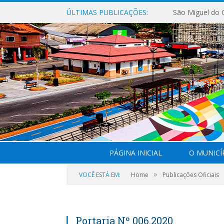
ÚLTIMAS PUBLICAÇÕES:
PÁGINA INICIAL
O MUNICÍ
»
VOCÊ ESTÁ EM:
Home
Publicações Oficiais
Portaria Nº 006.2020