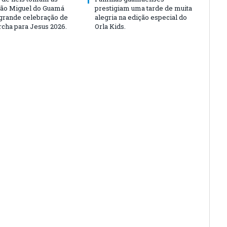
São Miguel do Guamá
prestigiam uma tarde de muita
rande celebração de
alegria na edição especial do
rcha para Jesus 2026.
Orla Kids.