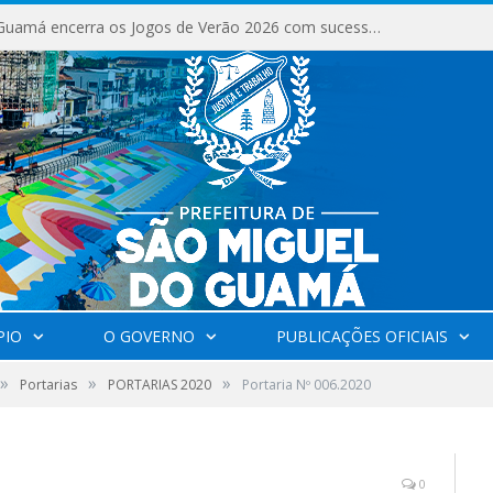
São Miguel do Guamá encerra os Jogos de Verão 2026 com sucesso de público e competições.
PIO
O GOVERNO
PUBLICAÇÕES OFICIAIS
»
»
»
Portarias
PORTARIAS 2020
Portaria Nº 006.2020
0