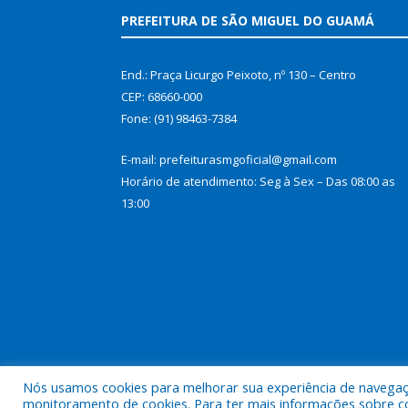
PREFEITURA DE SÃO MIGUEL DO GUAMÁ
End.: Praça Licurgo Peixoto, nº 130 – Centro
CEP: 68660-000
Fone: (91) 98463-7384
E-mail: prefeiturasmgoficial@gmail.com
Horário de atendimento: Seg à Sex – Das 08:00 as
13:00
Nós usamos cookies para melhorar sua experiência de navegação
Todos os direitos reservados a Prefeitura Municip
monitoramento de cookies. Para ter mais informações sobre como