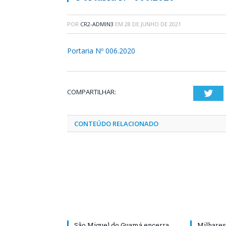
POR
CR2-ADMIN3
EM
28 DE JUNHO DE 2021
Portaria Nº 006.2020
COMPARTILHAR:
Twi
CONTEÚDO RELACIONADO
São Miguel do Guamá encerra
Milhares