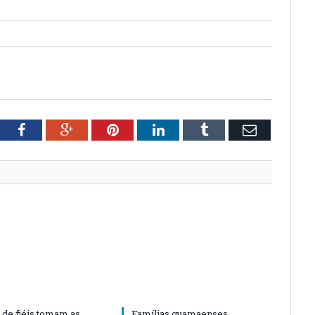
tter
Facebook
Google+
Pinterest
LinkedIn
Tumblr
Email
 de fiéis tomam as
Famílias guamaenses