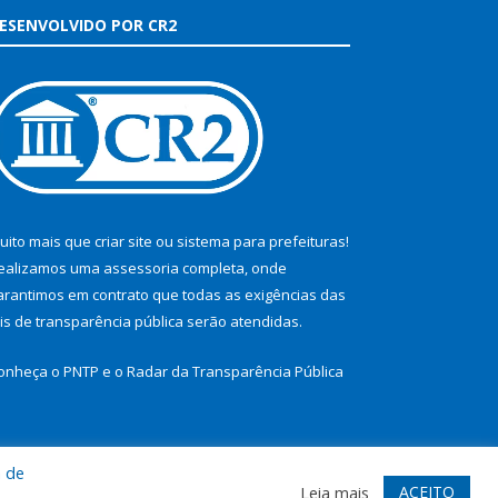
ESENVOLVIDO POR CR2
uito mais que
criar site
ou
sistema para prefeituras
!
ealizamos uma
assessoria
completa, onde
arantimos em contrato que todas as exigências das
eis de transparência pública
serão atendidas.
onheça o
PNTP
e o
Radar da Transparência Pública
a de
te
Acessar Área Administrativa
Acessar Webmail
ACEITO
Leia mais