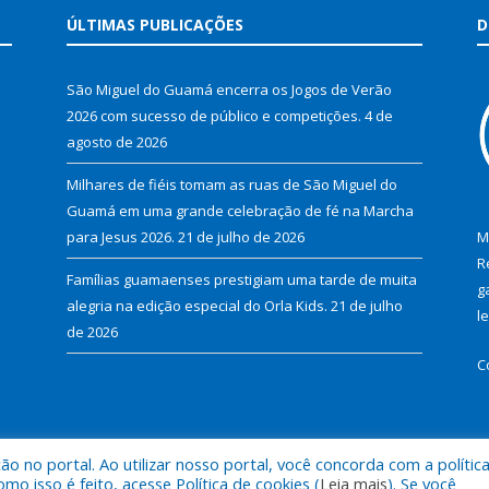
ÚLTIMAS PUBLICAÇÕES
D
São Miguel do Guamá encerra os Jogos de Verão
2026 com sucesso de público e competições.
4 de
agosto de 2026
Milhares de fiéis tomam as ruas de São Miguel do
Guamá em uma grande celebração de fé na Marcha
para Jesus 2026.
21 de julho de 2026
M
R
Famílias guamaenses prestigiam uma tarde de muita
g
alegria na edição especial do Orla Kids.
21 de julho
l
de 2026
C
 no portal. Ao utilizar nosso portal, você concorda com a polític
al de São Miguel do Guamá.
Mapa do Si
 isso é feito, acesse Política de cookies (
Leia mais
). Se você