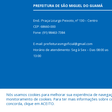
PREFEITURA DE SÃO MIGUEL DO GUAMÁ
End.: Praça Licurgo Peixoto, nº 130 – Centro
CEP: 68660-000
Fone: (91) 98463-7384
E-mail: prefeiturasmgoficial@gmail.com
Horário de atendimento: Seg à Sex – Das 08:00 as
13:00
Nós usamos cookies para melhorar sua experiência de navegação
monitoramento de cookies. Para ter mais informações sobre como
concorda, clique em ACEITO.
Todos os direitos reservados a Prefeitura Municip