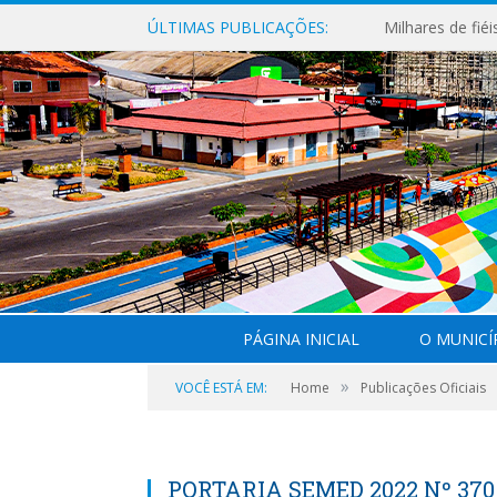
ÚLTIMAS PUBLICAÇÕES:
PÁGINA INICIAL
O MUNICÍ
»
VOCÊ ESTÁ EM:
Home
Publicações Oficiais
PORTARIA SEMED 2022 Nº 37