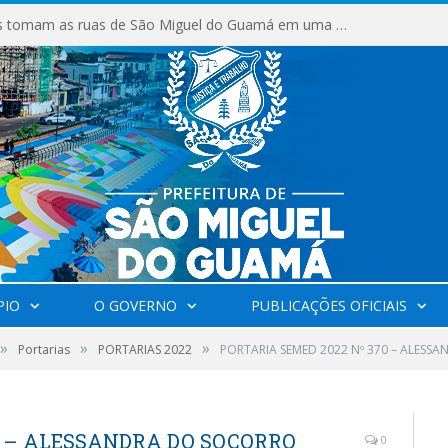
Milhares de fiéis tomam as ruas de São Miguel do Guamá em uma grande celebração de fé na Marcha para Jesus 2026.
PIO
O GOVERNO
PUBLICAÇÕES OFICIAIS
»
»
»
Portarias
PORTARIAS 2022
PORTARIA SEMED 2022 Nº 370 – ALES
0 – ALESSANDRA DO SOCORRO
0