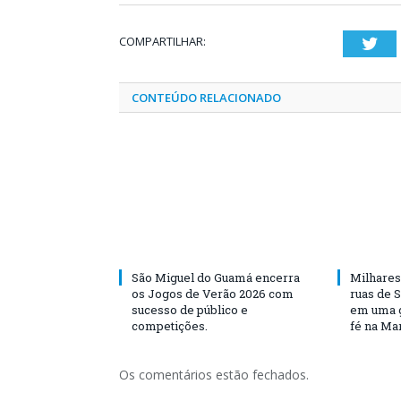
COMPARTILHAR:
Twi
CONTEÚDO RELACIONADO
São Miguel do Guamá encerra
Milhares
os Jogos de Verão 2026 com
ruas de 
sucesso de público e
em uma g
competições.
fé na Ma
Os comentários estão fechados.