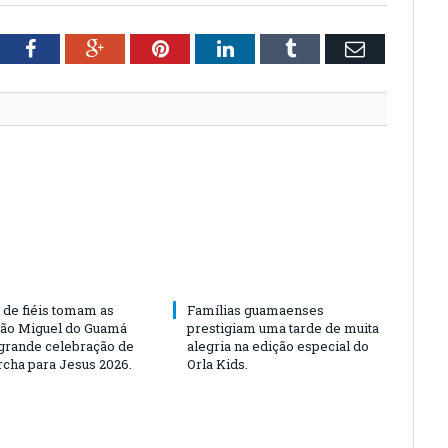
tter
Facebook
Google+
Pinterest
LinkedIn
Tumblr
Email
 de fiéis tomam as
Famílias guamaenses
São Miguel do Guamá
prestigiam uma tarde de muita
rande celebração de
alegria na edição especial do
rcha para Jesus 2026.
Orla Kids.