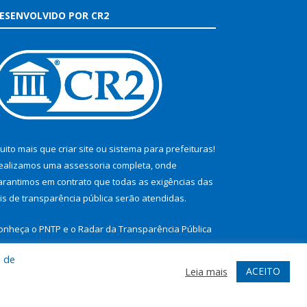
ESENVOLVIDO POR CR2
uito mais que
criar site
ou
sistema para prefeituras
!
ealizamos uma
assessoria
completa, onde
arantimos em contrato que todas as exigências das
eis de transparência pública
serão atendidas.
onheça o
PNTP
e o
Radar da Transparência Pública
a de
ACEITO
Leia mais
te
Acessar Área Administrativa
Acessar Webmail