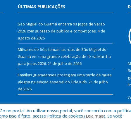
ÚLTIMAS PUBLICAÇÕES
D
São Miguel do Guamá encerra os Jogos de Verão
2026 com sucesso de público e competições.
4 de
agosto de 2026
Milhares de fiéis tomam as ruas de São Miguel do
Guamá em uma grande celebração de fé na Marcha
para Jesus 2026.
21 de julho de 2026
M
R
Famílias guamaenses prestigiam uma tarde de muita
g
alegria na edição especial do Orla Kids.
21 de julho
l
de 2026
C
 no portal. Ao utilizar nosso portal, você concorda com a polític
 isso é feito, acesse Política de cookies (
Leia mais
). Se você
al de São Miguel do Guamá.
Mapa do Si