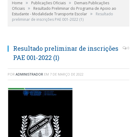
»
»
Home
Publicações Oficiais
Demais Publicações
»
Oficiais
Resultado Preliminar do Programa de Apoio ao
»
Estudante - Modalidade Transporte Escolar
Resultado
preliminar de inscrições PAE 001-2022 (1)
Resultado preliminar de inscrições
0
PAE 001-2022 (1)
POR
ADMINISTRADOR
EM
7 DE MARÇO DE 2022