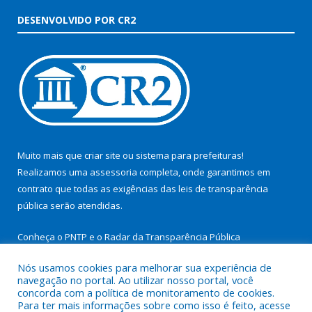
DESENVOLVIDO POR CR2
Muito mais que
criar site
ou
sistema para prefeituras
!
Realizamos uma
assessoria
completa, onde garantimos em
contrato que todas as exigências das
leis de transparência
pública
serão atendidas.
Conheça o
PNTP
e o
Radar da Transparência Pública
Nós usamos cookies para melhorar sua experiência de
navegação no portal. Ao utilizar nosso portal, você
concorda com a política de monitoramento de cookies.
Para ter mais informações sobre como isso é feito, acesse
Todos os direitos reservados a Prefeitura Municipal de São