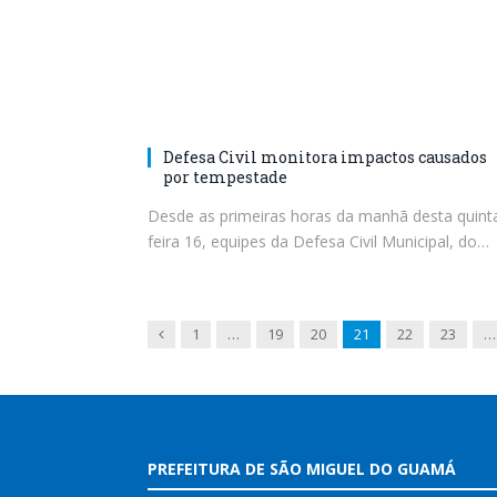
Defesa Civil monitora impactos causados
por tempestade
Desde as primeiras horas da manhã desta quint
feira 16, equipes da Defesa Civil Municipal, do…
Previous
1
…
19
20
21
22
23
…
PREFEITURA DE SÃO MIGUEL DO GUAMÁ