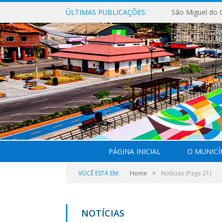
ÚLTIMAS PUBLICAÇÕES:
PÁGINA INICIAL
O MUNICÍ
»
VOCÊ ESTÁ EM:
Home
Notícias
(Page 21)
NOTÍCIAS