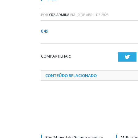
POR
CR2-ADMIN8
EM
10 DE ABRIL DE 2023
049
COMPARTILHAR:
Twi
CONTEÚDO RELACIONADO
São Miguel do Guamá encerra
Milhares