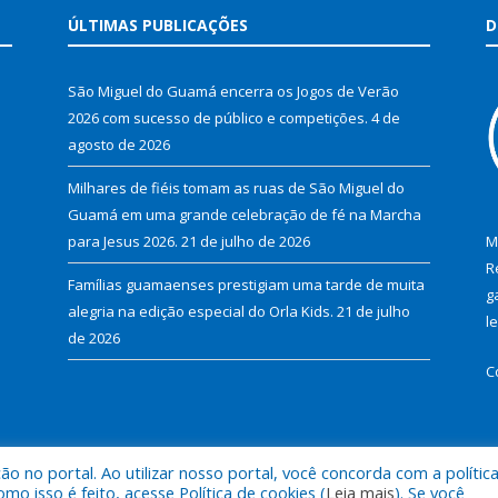
ÚLTIMAS PUBLICAÇÕES
D
São Miguel do Guamá encerra os Jogos de Verão
2026 com sucesso de público e competições.
4 de
agosto de 2026
Milhares de fiéis tomam as ruas de São Miguel do
Guamá em uma grande celebração de fé na Marcha
para Jesus 2026.
21 de julho de 2026
M
R
Famílias guamaenses prestigiam uma tarde de muita
g
alegria na edição especial do Orla Kids.
21 de julho
l
de 2026
C
 no portal. Ao utilizar nosso portal, você concorda com a polític
al de São Miguel do Guamá.
Mapa do Si
 isso é feito, acesse Política de cookies (
Leia mais
). Se você