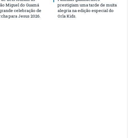
São Miguel do Guamá
prestigiam uma tarde de muita
rande celebração de
alegria na edição especial do
rcha para Jesus 2026.
Orla Kids.