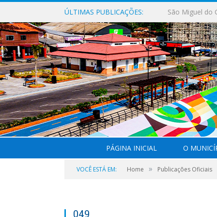
ÚLTIMAS PUBLICAÇÕES:
PÁGINA INICIAL
O MUNICÍ
»
VOCÊ ESTÁ EM:
Home
Publicações Oficiais
049