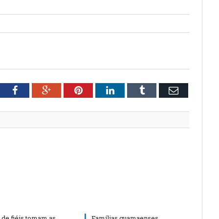
tter
Facebook
Google+
Pinterest
LinkedIn
Tumblr
Email
 de fiéis tomam as
Famílias guamaenses