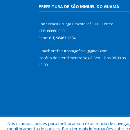
PREFEITURA DE SÃO MIGUEL DO GUAMÁ
End.: Praça Licurgo Peixoto, nº 130 – Centro
CEP: 68660-000
Fone: (91) 98463-7384
E-mail: prefeiturasmgoficial@gmail.com
Horário de atendimento: Seg à Sex – Das 08:00 as
13:00
Nós usamos cookies para melhorar sua experiência de navegação
Todos os direitos reservados a Prefeitura Municip
monitoramento de cookies. Para ter mais informações sobre como