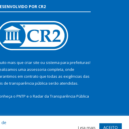
ESENVOLVIDO POR CR2
uito mais que
criar site
ou
sistema para prefeituras
!
ealizamos uma
assessoria
completa, onde
arantimos em contrato que todas as exigências das
eis de transparência pública
serão atendidas.
onheça o
PNTP
e o
Radar da Transparência Pública
a de
te
Acessar Área Administrativa
Acessar Webmail
ACEITO
Leia mais