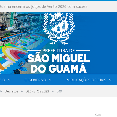
Milhares de fiéis tomam as ruas de São Miguel do Guamá em uma grande celebração de fé na Marcha para Jesus 2026.
PIO
O GOVERNO
PUBLICAÇÕES OFICIAIS
»
»
»
Decretos
DECRETOS 2023
049
0