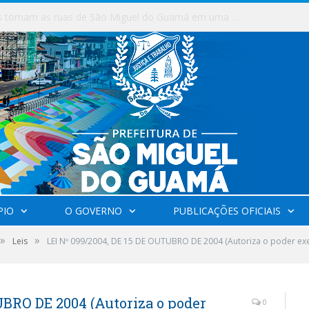
Milhares de fiéis tomam as ruas de São Miguel do Guamá em uma grande celebração de fé na Marcha para Jesus 2026.
PIO
O GOVERNO
PUBLICAÇÕES OFICIAIS
»
»
Leis
LEI Nº 099/2004, DE 15 DE OUTUBRO DE 2004 (Autoriza o poder ex
UBRO DE 2004 (Autoriza o poder
0