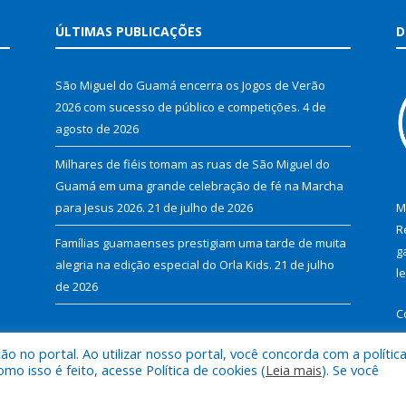
ÚLTIMAS PUBLICAÇÕES
D
São Miguel do Guamá encerra os Jogos de Verão
2026 com sucesso de público e competições.
4 de
agosto de 2026
Milhares de fiéis tomam as ruas de São Miguel do
Guamá em uma grande celebração de fé na Marcha
para Jesus 2026.
21 de julho de 2026
M
R
Famílias guamaenses prestigiam uma tarde de muita
g
alegria na edição especial do Orla Kids.
21 de julho
l
de 2026
C
 no portal. Ao utilizar nosso portal, você concorda com a polític
 isso é feito, acesse Política de cookies (
Leia mais
). Se você