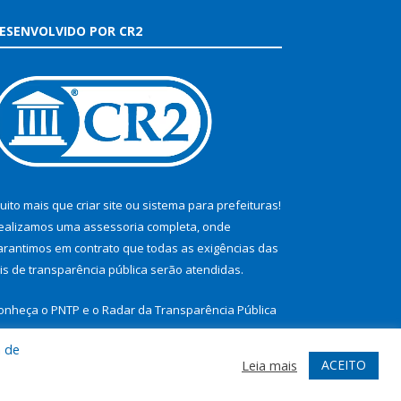
ESENVOLVIDO POR CR2
uito mais que
criar site
ou
sistema para prefeituras
!
ealizamos uma
assessoria
completa, onde
arantimos em contrato que todas as exigências das
eis de transparência pública
serão atendidas.
onheça o
PNTP
e o
Radar da Transparência Pública
a de
ACEITO
Leia mais