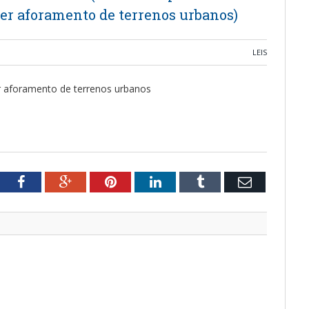
er aforamento de terrenos urbanos)
LEIS
r aforamento de terrenos urbanos
tter
Facebook
Google+
Pinterest
LinkedIn
Tumblr
Email