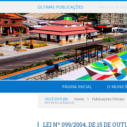
ÚLTIMAS PUBLICAÇÕES:
PÁGINA INICIAL
O MUNICÍ
»
VOCÊ ESTÁ EM:
Home
Publicações Oficiais
terrenos urbanos)
LEI Nº 099/2004, DE 15 DE OUT