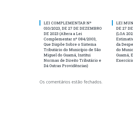
LEI COMPLEMENTAR Nº
LEI MUN
010/2023, DE 27 DE DEZEMBRO
DE 27 D
DE 2023 (Altera a Lei
(LOA 202
Complementar nº 084/2003,
Estimati
Que Dispõe Sobre o Sistema
da Despe
Tributário do Município de São
do Munic
Miguel do Guamá, Institui
Guamá, E
Normas de Direito Tributário e
Exercíci
Dá Outras Providências)
Os comentários estão fechados.