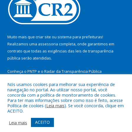
Muito mais que
criar site
ou
sistema para prefeituras
!
Realizamos uma
assessoria
completa, onde garantimos em
contrato que todas as exigências das
leis de transparência
pública
serão atendidas.
Conheça o
PNTP
e o
Radar da Transparência Pública
Nós usamos cookies para melhorar sua experiência de
navegação no portal. Ao utilizar nosso portal, você
concorda com a política de monitoramento de cookies.
Para ter mais informações sobre como isso é feito, acesse
Todos os direitos reservados a Prefeitura Municipal de São
Política de cookies (
Leia mais
). Se você concorda, clique em
Miguel do Guamá.
ACEITO.
Mapa do Site
Acessar Área Administrativa
ACEITO
Leia mais
Acessar Webmail