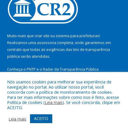
Muito mais que
criar site
ou
sistema para prefeituras
!
Realizamos uma
assessoria
completa, onde garantimos em
contrato que todas as exigências das
leis de transparência
pública
serão atendidas.
Conheça o
PNTP
e o
Radar da Transparência Pública
Nós usamos cookies para melhorar sua experiência de
navegação no portal. Ao utilizar nosso portal, você
concorda com a política de monitoramento de cookies.
Para ter mais informações sobre como isso é feito, acesse
Todos os direitos reservados a Prefeitura Municipal de São
Política de cookies (
Leia mais
). Se você concorda, clique em
Miguel do Guamá.
ACEITO.
Mapa do Site
Acessar Área Administrativa
ACEITO
Leia mais
Acessar Webmail