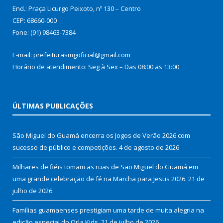
End.: Praça Licurgo Peixoto, nº 130 – Centro
CEP: 68660-000
Fone: (91) 98463-7384
E-mail: prefeiturasmgoficial@gmail.com
Horário de atendimento: Seg à Sex – Das 08:00 as 13:00
ÚLTIMAS PUBLICAÇÕES
São Miguel do Guamá encerra os Jogos de Verão 2026 com
sucesso de público e competições.
4 de agosto de 2026
Milhares de fiéis tomam as ruas de São Miguel do Guamá em
uma grande celebração de fé na Marcha para Jesus 2026.
21 de
julho de 2026
Famílias guamaenses prestigiam uma tarde de muita alegria na
edição especial do Orla Kids.
21 de julho de 2026