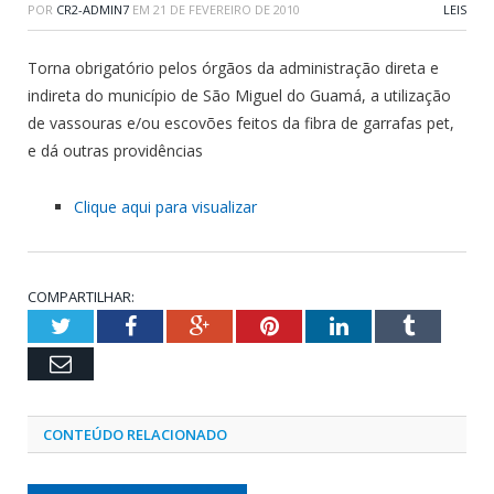
POR
CR2-ADMIN7
EM
21 DE FEVEREIRO DE 2010
LEIS
Torna obrigatório pelos órgãos da administração direta e
indireta do município de São Miguel do Guamá, a utilização
de vassouras e/ou escovões feitos da fibra de garrafas pet,
e dá outras providências
Clique aqui para visualizar
COMPARTILHAR:
Twitter
Facebook
Google+
Pinterest
LinkedIn
Tumblr
Email
CONTEÚDO RELACIONADO