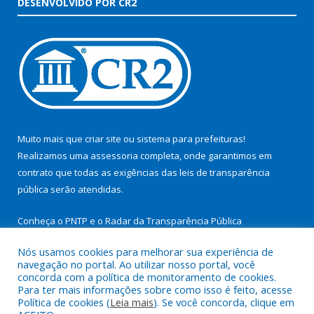
DESENVOLVIDO POR CR2
Muito mais que
criar site
ou
sistema para prefeituras
!
Realizamos uma
assessoria
completa, onde garantimos em
contrato que todas as exigências das
leis de transparência
pública
serão atendidas.
Conheça o
PNTP
e o
Radar da Transparência Pública
Nós usamos cookies para melhorar sua experiência de
navegação no portal. Ao utilizar nosso portal, você
concorda com a política de monitoramento de cookies.
Para ter mais informações sobre como isso é feito, acesse
Todos os direitos reservados a Prefeitura Municipal de São
Política de cookies (
Leia mais
). Se você concorda, clique em
Miguel do Guamá.