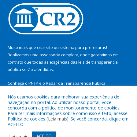
Muito mais que
criar site
ou
sistema para prefeituras
!
Realizamos uma
assessoria
completa, onde garantimos em
contrato que todas as exigências das
leis de transparência
pública
serão atendidas.
Conheça o
PNTP
e o
Radar da Transparência Pública
Nós usamos cookies para melhorar sua experiência de
navegação no portal. Ao utilizar nosso portal, você
concorda com a política de monitoramento de cookies.
Para ter mais informações sobre como isso é feito, acesse
Todos os direitos reservados a Prefeitura Municipal de São
Política de cookies (
Leia mais
). Se você concorda, clique em
Miguel do Guamá.
ACEITO.
Mapa do Site
Acessar Área Administrativa
ACEITO
Leia mais