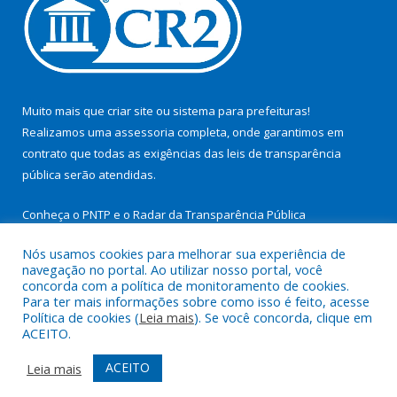
Muito mais que
criar site
ou
sistema para prefeituras
!
Realizamos uma
assessoria
completa, onde garantimos em
contrato que todas as exigências das
leis de transparência
pública
serão atendidas.
Conheça o
PNTP
e o
Radar da Transparência Pública
Nós usamos cookies para melhorar sua experiência de
navegação no portal. Ao utilizar nosso portal, você
concorda com a política de monitoramento de cookies.
Para ter mais informações sobre como isso é feito, acesse
Todos os direitos reservados a Prefeitura Municipal de São
Política de cookies (
Leia mais
). Se você concorda, clique em
Miguel do Guamá.
ACEITO.
Mapa do Site
Acessar Área Administrativa
ACEITO
Leia mais
Acessar Webmail