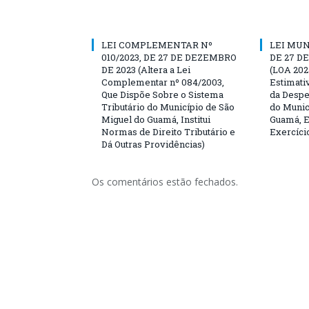
LEI COMPLEMENTAR Nº
LEI MUN
010/2023, DE 27 DE DEZEMBRO
DE 27 D
DE 2023 (Altera a Lei
(LOA 202
Complementar nº 084/2003,
Estimati
Que Dispõe Sobre o Sistema
da Despe
Tributário do Município de São
do Munic
Miguel do Guamá, Institui
Guamá, E
Normas de Direito Tributário e
Exercíci
Dá Outras Providências)
Os comentários estão fechados.