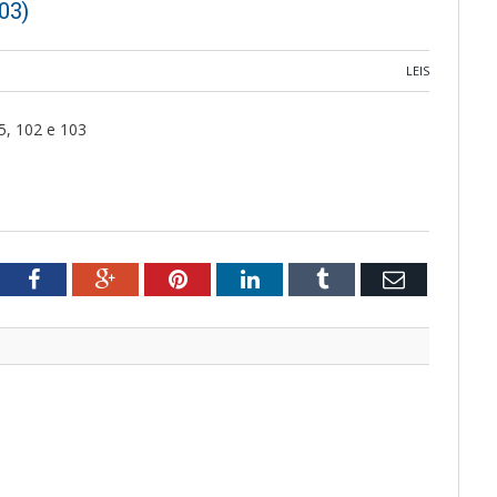
103)
LEIS
5, 102 e 103
tter
Facebook
Google+
Pinterest
LinkedIn
Tumblr
Email