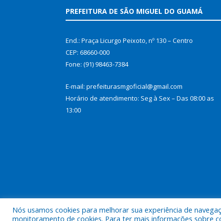
PREFEITURA DE SÃO MIGUEL DO GUAMÁ
End.: Praça Licurgo Peixoto, nº 130 – Centro
CEP: 68660-000
Fone: (91) 98463-7384
E-mail: prefeiturasmgoficial@gmail.com
Horário de atendimento: Seg à Sex – Das 08:00 as
13:00
Nós usamos cookies para melhorar sua experiência de navegação
Todos os direitos reservados a Prefeitura Municip
monitoramento de cookies. Para ter mais informações sobre como