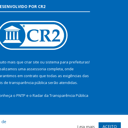
ESENVOLVIDO POR CR2
uito mais que
criar site
ou
sistema para prefeituras
!
ealizamos uma
assessoria
completa, onde
arantimos em contrato que todas as exigências das
eis de transparência pública
serão atendidas.
onheça o
PNTP
e o
Radar da Transparência Pública
a de
te
Acessar Área Administrativa
Acessar Webmail
ACEITO
Leia mais