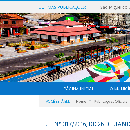
ÚLTIMAS PUBLICAÇÕES:
PÁGINA INICIAL
O MUNICÍ
»
VOCÊ ESTÁ EM:
Home
Publicações Oficiais
LEI Nº 317/2016, DE 26 DE JANE