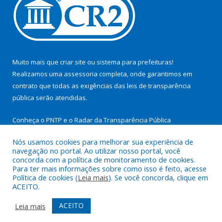
Muito mais que
criar site
ou
sistema para prefeituras
!
Realizamos uma
assessoria
completa, onde garantimos em
contrato que todas as exigências das
leis de transparência
pública
serão atendidas.
Conheça o
PNTP
e o
Radar da Transparência Pública
Nós usamos cookies para melhorar sua experiência de
navegação no portal. Ao utilizar nosso portal, você
concorda com a política de monitoramento de cookies.
Para ter mais informações sobre como isso é feito, acesse
Todos os direitos reservados a Prefeitura Municipal de São
Política de cookies (
Leia mais
). Se você concorda, clique em
Miguel do Guamá.
ACEITO.
Mapa do Site
Acessar Área Administrativa
ACEITO
Leia mais
Acessar Webmail