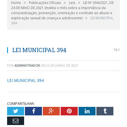
»
»
»
Home
Publicações Oficiais
Leis
LEI Nº 394/2021, DE
24 DE MAIO DE 2021 (Institui o mês sobre a importância da
conscientização, prevenção, orientação e combate ao abuso e
»
exploração sexual de criança e adolescente)
LEI MUNICIPAL
394
LEI MUNICIPAL 394
0
POR
ADMINISTRADOR
EM
25 DE JUNHO DE 2021
LEI MUNICIPAL 394
COMPARTILHAR:
Twitter
Facebook
Google+
Pinterest
LinkedIn
Tumblr
Email