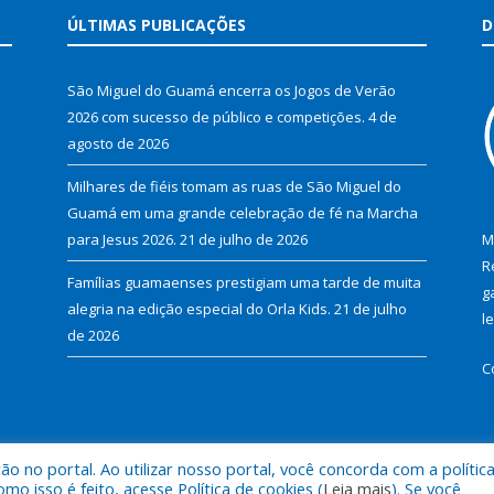
ÚLTIMAS PUBLICAÇÕES
D
São Miguel do Guamá encerra os Jogos de Verão
2026 com sucesso de público e competições.
4 de
agosto de 2026
Milhares de fiéis tomam as ruas de São Miguel do
Guamá em uma grande celebração de fé na Marcha
para Jesus 2026.
21 de julho de 2026
M
R
Famílias guamaenses prestigiam uma tarde de muita
g
alegria na edição especial do Orla Kids.
21 de julho
l
de 2026
C
 no portal. Ao utilizar nosso portal, você concorda com a polític
al de São Miguel do Guamá.
Mapa do Si
 isso é feito, acesse Política de cookies (
Leia mais
). Se você