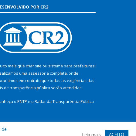
ESENVOLVIDO POR CR2
uito mais que
criar site
ou
sistema para prefeituras
!
ealizamos uma
assessoria
completa, onde
arantimos em contrato que todas as exigências das
eis de transparência pública
serão atendidas.
onheça o
PNTP
e o
Radar da Transparência Pública
a de
te
Acessar Área Administrativa
Acessar Webmail
ACEITO
Leia mais