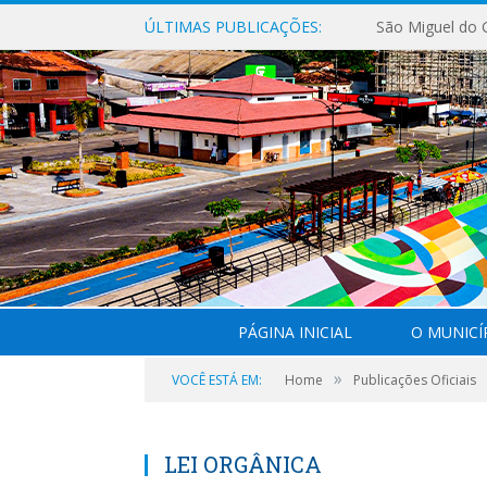
ÚLTIMAS PUBLICAÇÕES:
PÁGINA INICIAL
O MUNICÍ
»
VOCÊ ESTÁ EM:
Home
Publicações Oficiais
LEI ORGÂNICA