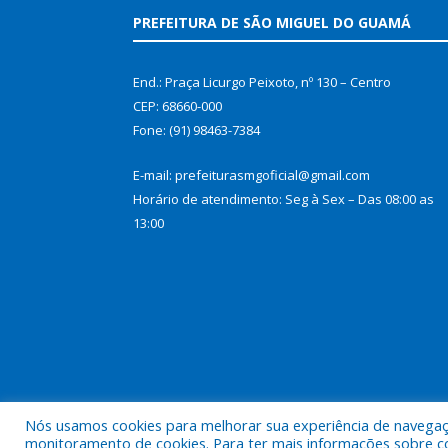
PREFEITURA DE SÃO MIGUEL DO GUAMÁ
End.: Praça Licurgo Peixoto, nº 130 – Centro
CEP: 68660-000
Fone: (91) 98463-7384
E-mail: prefeiturasmgoficial@gmail.com
Horário de atendimento: Seg à Sex – Das 08:00 as
13:00
Nós usamos cookies para melhorar sua experiência de navegação
Todos os direitos reservados a Prefeitura Municip
monitoramento de cookies. Para ter mais informações sobre como