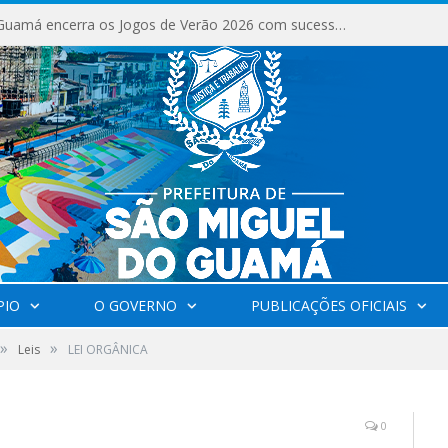
São Miguel do Guamá encerra os Jogos de Verão 2026 com sucesso de público e competições.
PIO
O GOVERNO
PUBLICAÇÕES OFICIAIS
»
»
Leis
LEI ORGÂNICA
0