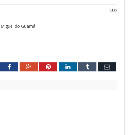
LEIS
ão Miguel do Guamá
tter
Facebook
Google+
Pinterest
LinkedIn
Tumblr
Email