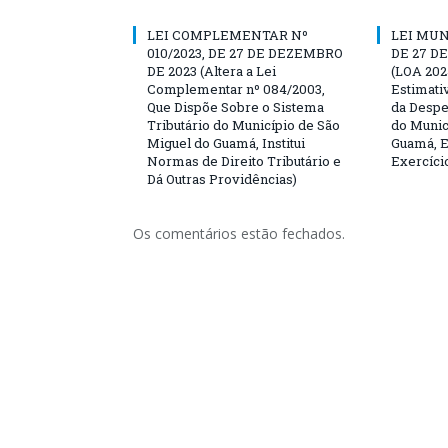
LEI COMPLEMENTAR Nº
LEI MUN
010/2023, DE 27 DE DEZEMBRO
DE 27 D
DE 2023 (Altera a Lei
(LOA 202
Complementar nº 084/2003,
Estimati
Que Dispõe Sobre o Sistema
da Despe
Tributário do Município de São
do Munic
Miguel do Guamá, Institui
Guamá, E
Normas de Direito Tributário e
Exercíci
Dá Outras Providências)
Os comentários estão fechados.